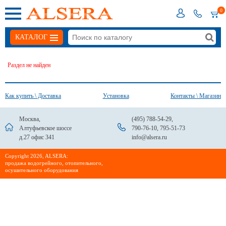
0
КАТАЛОГ
Раздел не найден
Как купить \ Доставка
Установка
Контакты \ Магазин
Москва,
(495) 788-54-29
,
Алтуфьевское шоссе
790-76-10
,
795-51-73
д.27 офис 341
info@alsera.ru
Сopyright 2026, ALSERA:
продажа водогрейного, отопительного,
осушительного оборудования