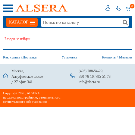
0
КАТАЛОГ
Раздел не найден
Как купить \ Доставка
Установка
Контакты \ Магазин
Москва,
(495) 788-54-29
,
Алтуфьевское шоссе
790-76-10
,
795-51-73
д.27 офис 341
info@alsera.ru
Сopyright 2026, ALSERA:
продажа водогрейного, отопительного,
осушительного оборудования