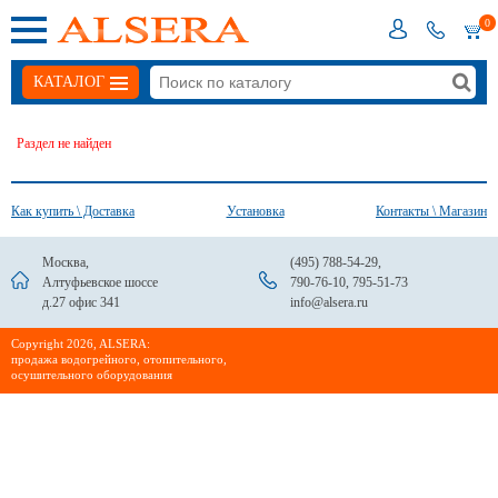
0
КАТАЛОГ
Раздел не найден
Как купить \ Доставка
Установка
Контакты \ Магазин
Москва,
(495) 788-54-29
,
Алтуфьевское шоссе
790-76-10
,
795-51-73
д.27 офис 341
info@alsera.ru
Сopyright 2026, ALSERA:
продажа водогрейного, отопительного,
осушительного оборудования