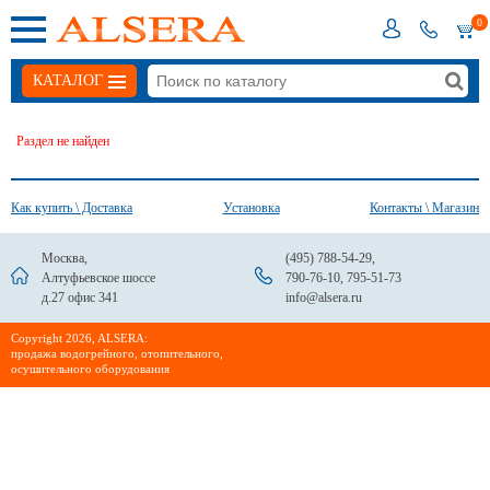
0
КАТАЛОГ
Раздел не найден
Как купить \ Доставка
Установка
Контакты \ Магазин
Москва,
(495) 788-54-29
,
Алтуфьевское шоссе
790-76-10
,
795-51-73
д.27 офис 341
info@alsera.ru
Сopyright 2026, ALSERA:
продажа водогрейного, отопительного,
осушительного оборудования