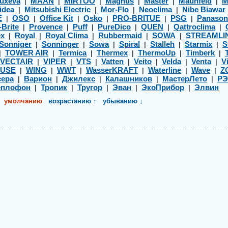
uxeva
MAAN
MIRTOO
Magnus
Master
Maunfeld
M
|
|
|
|
|
|
idea
Mitsubishi Electric
Mor-Flo
Neoclima
Nibe Biawar
|
|
|
|
E
OSO
Office Kit
Osko
PRO-BRITUE
PSG
Panason
|
|
|
|
|
|
-Brite
Provence
Puff
PureDico
QUEN
Qattroclima
|
|
|
|
|
|
ex
Royal
Royal Clima
Rubbermaid
SOWA
STREAMLI
|
|
|
|
|
Sonniger
Sonninger
Sowa
Spiral
Stalleh
Starmix
S
|
|
|
|
|
|
TOWER AIR
Termica
Thermex
ThermoUp
Timberk
|
|
|
|
|
|
VECTAIR
VIPER
VTS
Vatten
Veito
Velda
Venta
Vi
|
|
|
|
|
|
|
USE
WING
WWT
WasserKRAFT
Waterline
Wave
Z
|
|
|
|
|
|
ера
Варион
Джилекс
Калашников
МастерЛето
Р
|
|
|
|
|
еплофон
Тропик
Тругор
Эван
ЭкоПрибор
Элвин
|
|
|
|
|
умолчанию
возрастанию ↑
убыванию ↓