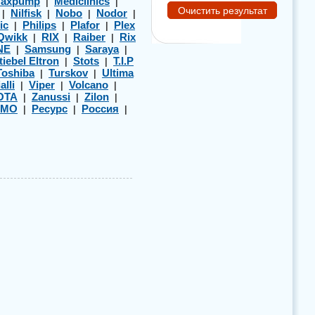
axpump
Mediclinics
|
|
Nilfisk
Nobo
Nodor
|
|
|
|
ic
Philips
Plafor
Plex
|
|
|
Qwikk
RIX
Raiber
Rix
|
|
|
NE
Samsung
Saraya
|
|
|
tiebel Eltron
Stots
T.I.P
|
|
Toshiba
Turskov
Ultima
|
|
alli
Viper
Volcano
|
|
|
OTA
Zanussi
Zilon
|
|
|
ЭМО
Ресурс
Россия
|
|
|