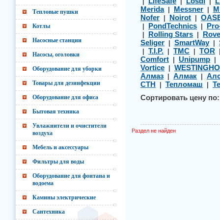
LifeSafe
Losdi
L
|
|
|
Merida
Messner
M
|
|
Тепловые пушки
Nofer
Noirot
OAS
|
|
PondTechnics
Pro
Котлы
|
|
Rolling Stars
Rov
|
|
Насосные станции
Seliger
SmartWay
|
|
T.I.P.
TMC
TOR
|
|
|
Насосы, оголовки
Comfort
Unipump
|
|
Vortice
WESTINGHO
|
Оборудование для уборки
Алмаз
Алмак
Алс
|
|
Товары для дезинфекции
СТН
Тепломаш
Т
|
|
Оборудование для офиса
Сортировать цену по:
Бытовая техника
Увлажнители и очистители
Раздел не найден
воздуха
Мебель и аксессуары
Фильтры для воды
Оборудование для фонтана и
водоема
Камины электрические
Сантехника