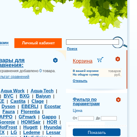
газин
Личный кабинет
Поиск
вары для
Корзина
авнения:
0
 сравнения добавлено
товара.
В вашей корзине
товаров
На общую сумму
руб.
ультат сравнений
Открыть
Aqua Work
Aqua-Tech
|
|
|
BVC
BXG
Baiyun
|
|
|
|
Фильтр по
KE
Castita
Clage
|
|
|
параметрам
Dyson
EBERLI
Ecostar
|
|
|
Цена
Faura
Florentia
|
|
|
APPO
GFmark
Gappo
|
|
|
От
До
Gorenje
HOMSair
HOR
|
|
|
HotFrost
Hugett
Hyundai
|
|
EX
LG
Ledeme
Lessar
|
|
|