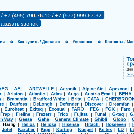
 / +7 (495) 790-76-10 / +7 (977) 999-67-32
аказать звонок
нии
Как купить / Доставка
Установка
Контакты / Ма
То
ср
Для
:
Рез
AEG
AEL
ARTWELLE
Aeronik
Alpine Air
Apexcool
|
|
|
|
|
o
Ariston
Atlantic
Atlas
Auga
Austria Email
BEHA
|
|
|
|
|
|
h
Brabantia
Bradford White
Brita
CATA
CHERBROO
|
|
|
|
|
re
Danfoss
DeLonghi
Defender
Discover
Dreamfan
|
|
|
|
|
Euroheat
Exiteq
Exosual
FARO
FEG
FGK
Faro
|
|
|
|
|
|
|
Frap
Freline
Frezerr
Frico
Fujitsu
Funai
G-teq
G
|
|
|
|
|
|
|
|
en Way
Geesa
Geha
General Climate
Ghibli
Globo
|
|
|
|
|
|
Harlig
Helios
Heliosa
Hisense
Hitachi
Hosseven
|
|
|
|
|
|
|
Jofel
Karcher
Kige
Korting
Kospel
Ksitex
LD
L
|
|
|
|
|
|
|
|