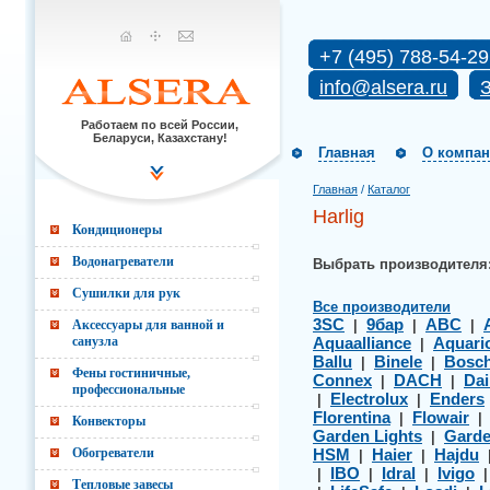
+7 (495) 788-54-29
info@alsera.ru
З
Работаем по всей России,
Беларуси, Казахстану!
Главная
О компа
Главная
/
Каталог
Harlig
Кондиционеры
Водонагреватели
Выбрать производителя
Сушилки для рук
Все производители
3SC
9бар
ABC
Аксессуары для ванной и
|
|
|
санузла
Aquaalliance
Aquari
|
Ballu
Binele
Bosc
|
|
Фены гостиничные,
Connex
DACH
Dai
|
|
профессиональные
Electrolux
Enders
|
|
Florentina
Flowair
|
Конвекторы
Garden Lights
Gard
|
Обогреватели
HSM
Haier
Hajdu
|
|
IBO
Idral
Ivigo
|
|
|
Тепловые завесы