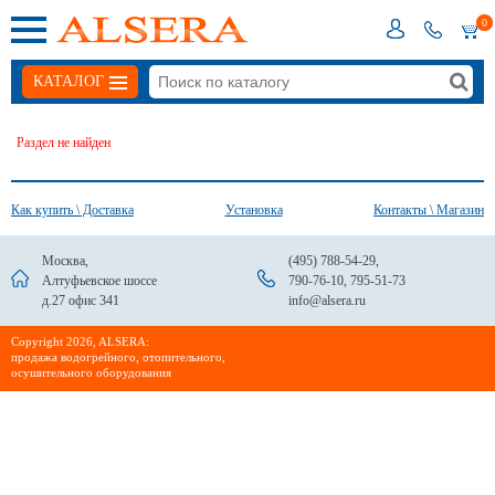
0
КАТАЛОГ
Раздел не найден
Как купить \ Доставка
Установка
Контакты \ Магазин
Москва,
(495) 788-54-29
,
Алтуфьевское шоссе
790-76-10
,
795-51-73
д.27 офис 341
info@alsera.ru
Сopyright 2026, ALSERA:
продажа водогрейного, отопительного,
осушительного оборудования