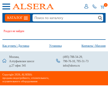
0
КАТАЛОГ
Раздел не найден
Как купить \ Доставка
Установка
Контакты \ Магазин
Москва,
(495) 788-54-29
,
Алтуфьевское шоссе
790-76-10
,
795-51-73
д.27 офис 341
info@alsera.ru
Сopyright 2026, ALSERA:
продажа водогрейного, отопительного,
осушительного оборудования