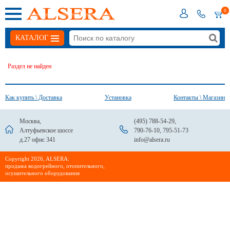
0
КАТАЛОГ
Раздел не найден
Как купить \ Доставка
Установка
Контакты \ Магазин
Москва,
(495) 788-54-29
,
Алтуфьевское шоссе
790-76-10
,
795-51-73
д.27 офис 341
info@alsera.ru
Сopyright 2026, ALSERA:
продажа водогрейного, отопительного,
осушительного оборудования