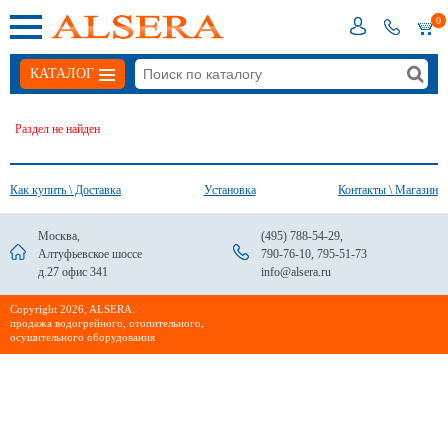
0
КАТАЛОГ
Раздел не найден
Как купить \ Доставка
Установка
Контакты \ Магазин
Москва,
(495) 788-54-29
,
Алтуфьевское шоссе
790-76-10
,
795-51-73
д.27 офис 341
info@alsera.ru
Сopyright 2026, ALSERA:
продажа водогрейного, отопительного,
осушительного оборудования