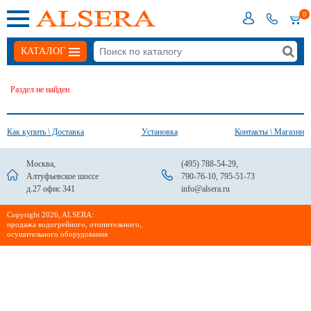
0
КАТАЛОГ
Раздел не найден
Как купить \ Доставка
Установка
Контакты \ Магазин
Москва,
(495) 788-54-29
,
Алтуфьевское шоссе
790-76-10
,
795-51-73
д.27 офис 341
info@alsera.ru
Сopyright 2026, ALSERA:
продажа водогрейного, отопительного,
осушительного оборудования