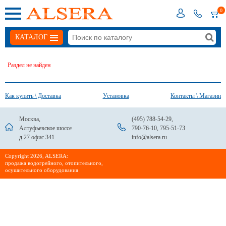
0
КАТАЛОГ
Раздел не найден
Как купить \ Доставка
Установка
Контакты \ Магазин
Москва,
(495) 788-54-29
,
Алтуфьевское шоссе
790-76-10
,
795-51-73
д.27 офис 341
info@alsera.ru
Сopyright 2026, ALSERA:
продажа водогрейного, отопительного,
осушительного оборудования