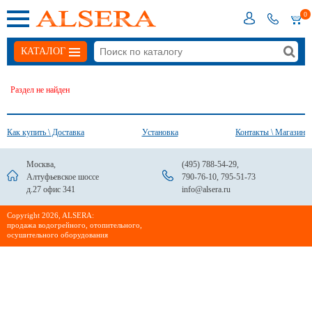
0
КАТАЛОГ
Раздел не найден
Как купить \ Доставка
Установка
Контакты \ Магазин
Москва,
(495) 788-54-29
,
Алтуфьевское шоссе
790-76-10
,
795-51-73
д.27 офис 341
info@alsera.ru
Сopyright 2026, ALSERA:
продажа водогрейного, отопительного,
осушительного оборудования