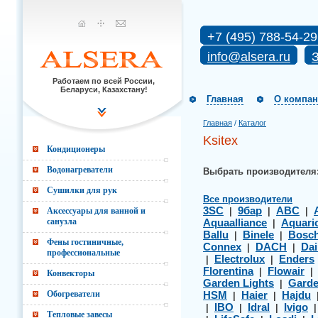
+7 (495) 788-54-29
info@alsera.ru
З
Работаем по всей России,
Беларуси, Казахстану!
Главная
О компа
Главная
/
Каталог
Ksitex
Кондиционеры
Водонагреватели
Выбрать производителя
Сушилки для рук
Все производители
3SC
9бар
ABC
Аксессуары для ванной и
|
|
|
санузла
Aquaalliance
Aquari
|
Ballu
Binele
Bosc
|
|
Фены гостиничные,
Connex
DACH
Dai
|
|
профессиональные
Electrolux
Enders
|
|
Florentina
Flowair
|
Конвекторы
Garden Lights
Gard
|
Обогреватели
HSM
Haier
Hajdu
|
|
IBO
Idral
Ivigo
|
|
|
Тепловые завесы