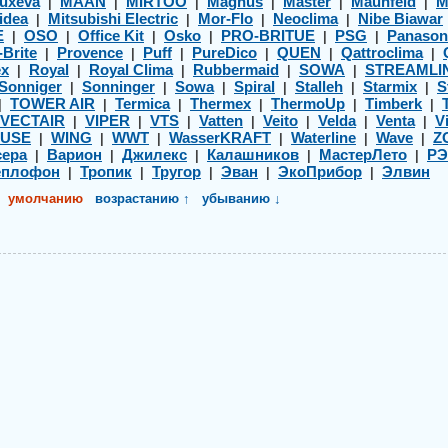
uxeva
MAAN
MIRTOO
Magnus
Master
Maunfeld
M
|
|
|
|
|
|
idea
Mitsubishi Electric
Mor-Flo
Neoclima
Nibe Biawar
|
|
|
|
E
OSO
Office Kit
Osko
PRO-BRITUE
PSG
Panason
|
|
|
|
|
|
-Brite
Provence
Puff
PureDico
QUEN
Qattroclima
|
|
|
|
|
|
ex
Royal
Royal Clima
Rubbermaid
SOWA
STREAMLI
|
|
|
|
|
Sonniger
Sonninger
Sowa
Spiral
Stalleh
Starmix
S
|
|
|
|
|
|
TOWER AIR
Termica
Thermex
ThermoUp
Timberk
|
|
|
|
|
|
VECTAIR
VIPER
VTS
Vatten
Veito
Velda
Venta
Vi
|
|
|
|
|
|
|
USE
WING
WWT
WasserKRAFT
Waterline
Wave
Z
|
|
|
|
|
|
ера
Варион
Джилекс
Калашников
МастерЛето
Р
|
|
|
|
|
еплофон
Тропик
Тругор
Эван
ЭкоПрибор
Элвин
|
|
|
|
|
умолчанию
возрастанию ↑
убыванию ↓