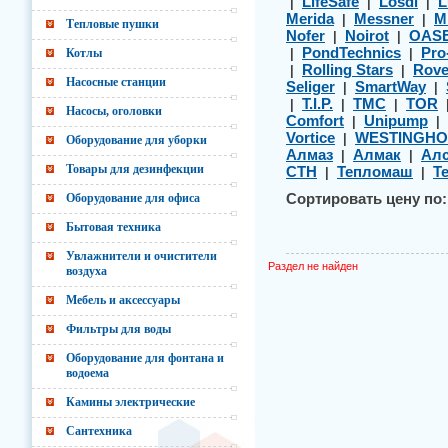
LifeSafe
Losdi
L
|
|
|
Merida
Messner
M
|
|
Тепловые пушки
Nofer
Noirot
OAS
|
|
PondTechnics
Pro
Котлы
|
|
Rolling Stars
Rov
|
|
Насосные станции
Seliger
SmartWay
|
|
T.I.P.
TMC
TOR
|
|
|
Насосы, оголовки
Comfort
Unipump
|
|
Vortice
WESTINGHO
|
Оборудование для уборки
Алмаз
Алмак
Алс
|
|
Товары для дезинфекции
СТН
Тепломаш
Т
|
|
Оборудование для офиса
Сортировать цену по:
Бытовая техника
Увлажнители и очистители
Раздел не найден
воздуха
Мебель и аксессуары
Фильтры для воды
Оборудование для фонтана и
водоема
Камины электрические
Сантехника