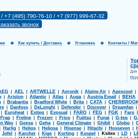
 / +7 (495) 790-76-10 / +7 (977) 999-67-32
аказать звонок
нии
Как купить / Доставка
Установка
Контакты / Ма
То
ср
Для
:
Рез
AEG
AEL
ARTWELLE
Aeronik
Alpine Air
Apexcool
|
|
|
|
|
o
Ariston
Atlantic
Atlas
Auga
Austria Email
BEHA
|
|
|
|
|
|
h
Brabantia
Bradford White
Brita
CATA
CHERBROO
|
|
|
|
|
re
Danfoss
DeLonghi
Defender
Discover
Dreamfan
|
|
|
|
|
Euroheat
Exiteq
Exosual
FARO
FEG
FGK
Faro
|
|
|
|
|
|
|
Frap
Freline
Frezerr
Frico
Fujitsu
Funai
G-teq
G
|
|
|
|
|
|
|
|
en Way
Geesa
Geha
General Climate
Ghibli
Globo
|
|
|
|
|
|
Harlig
Helios
Heliosa
Hisense
Hitachi
Hosseven
|
|
|
|
|
|
|
Jofel
Karcher
Kige
Korting
Kospel
Ksitex
LD
L
|
|
|
|
|
|
|
|