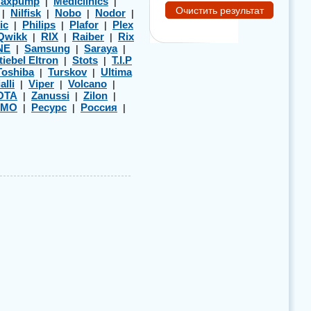
axpump
Mediclinics
|
|
Nilfisk
Nobo
Nodor
|
|
|
|
ic
Philips
Plafor
Plex
|
|
|
Qwikk
RIX
Raiber
Rix
|
|
|
NE
Samsung
Saraya
|
|
|
tiebel Eltron
Stots
T.I.P
|
|
Toshiba
Turskov
Ultima
|
|
alli
Viper
Volcano
|
|
|
OTA
Zanussi
Zilon
|
|
|
ЭМО
Ресурс
Россия
|
|
|