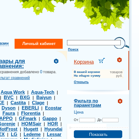
газин
Личный кабинет
Поиск
вары для
Корзина
авнения:
0
 сравнения добавлено
товара.
В вашей корзине
товаров
На общую сумму
руб.
ультат сравнений
Открыть
Aqua Work
Aqua-Tech
|
|
|
BVC
BXG
Baiyun
|
|
|
|
Фильтр по
KE
Castita
Clage
|
|
|
параметрам
Dyson
EBERLI
Ecostar
|
|
|
Цена
Faura
Florentia
|
|
|
APPO
GFmark
Gappo
|
|
|
От
До
Gorenje
HOMSair
HOR
|
|
|
HotFrost
Hugett
Hyundai
|
|
EX
LG
Ledeme
Lessar
|
|
|