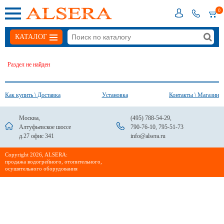
0
КАТАЛОГ
Раздел не найден
Как купить \ Доставка
Установка
Контакты \ Магазин
Москва,
(495) 788-54-29
,
Алтуфьевское шоссе
790-76-10
,
795-51-73
д.27 офис 341
info@alsera.ru
Сopyright 2026, ALSERA:
продажа водогрейного, отопительного,
осушительного оборудования