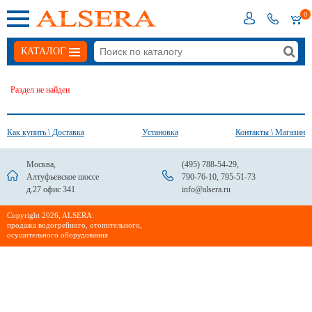
0
КАТАЛОГ
Раздел не найден
Как купить \ Доставка
Установка
Контакты \ Магазин
Москва,
(495) 788-54-29
,
Алтуфьевское шоссе
790-76-10
,
795-51-73
д.27 офис 341
info@alsera.ru
Сopyright 2026, ALSERA:
продажа водогрейного, отопительного,
осушительного оборудования