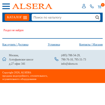
0
КАТАЛОГ
Раздел не найден
Как купить \ Доставка
Установка
Контакты \ Магазин
Москва,
(495) 788-54-29
,
Алтуфьевское шоссе
790-76-10
,
795-51-73
д.27 офис 341
info@alsera.ru
Сopyright 2026, ALSERA:
продажа водогрейного, отопительного,
осушительного оборудования