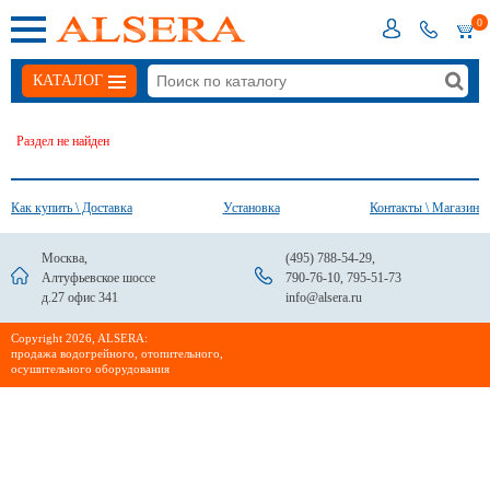
0
КАТАЛОГ
Раздел не найден
Как купить \ Доставка
Установка
Контакты \ Магазин
Москва,
(495) 788-54-29
,
Алтуфьевское шоссе
790-76-10
,
795-51-73
д.27 офис 341
info@alsera.ru
Сopyright 2026, ALSERA:
продажа водогрейного, отопительного,
осушительного оборудования