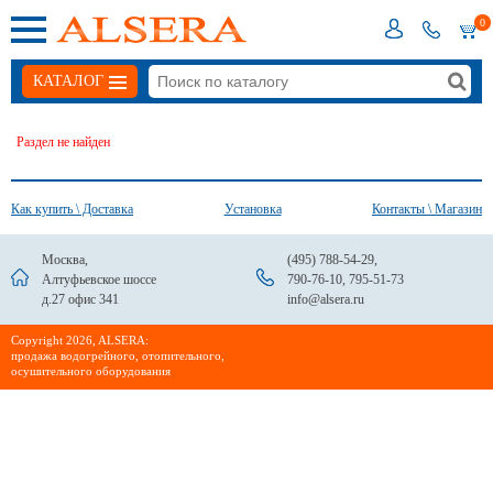
0
КАТАЛОГ
Раздел не найден
Как купить \ Доставка
Установка
Контакты \ Магазин
Москва,
(495) 788-54-29
,
Алтуфьевское шоссе
790-76-10
,
795-51-73
д.27 офис 341
info@alsera.ru
Сopyright 2026, ALSERA:
продажа водогрейного, отопительного,
осушительного оборудования