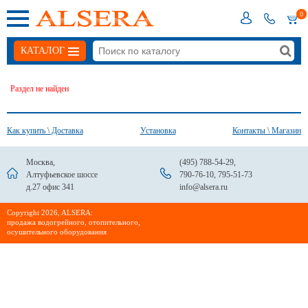
0
КАТАЛОГ
Раздел не найден
Как купить \ Доставка
Установка
Контакты \ Магазин
Москва,
(495) 788-54-29
,
Алтуфьевское шоссе
790-76-10
,
795-51-73
д.27 офис 341
info@alsera.ru
Сopyright 2026, ALSERA:
продажа водогрейного, отопительного,
осушительного оборудования