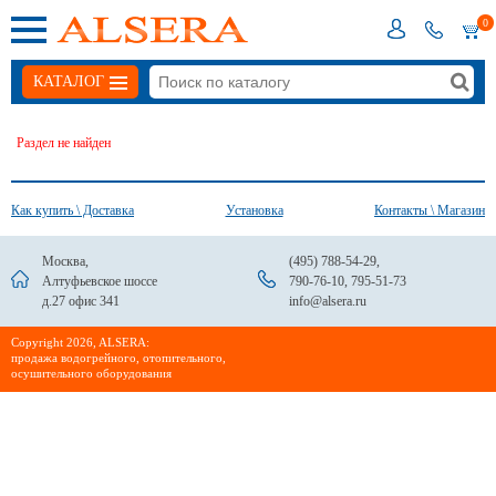
0
КАТАЛОГ
Раздел не найден
Как купить \ Доставка
Установка
Контакты \ Магазин
Москва,
(495) 788-54-29
,
Алтуфьевское шоссе
790-76-10
,
795-51-73
д.27 офис 341
info@alsera.ru
Сopyright 2026, ALSERA:
продажа водогрейного, отопительного,
осушительного оборудования