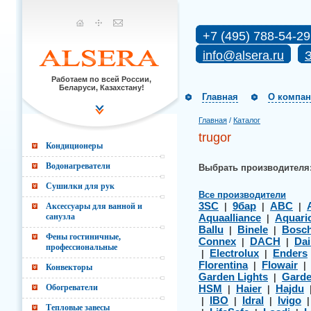
+7 (495) 788-54-29
info@alsera.ru
З
Работаем по всей России,
Беларуси, Казахстану!
Главная
О компа
Главная
/
Каталог
trugor
Кондиционеры
Водонагреватели
Выбрать производителя
Сушилки для рук
Все производители
3SC
9бар
ABC
Аксессуары для ванной и
|
|
|
санузла
Aquaalliance
Aquari
|
Ballu
Binele
Bosc
|
|
Фены гостиничные,
Connex
DACH
Dai
|
|
профессиональные
Electrolux
Enders
|
|
Florentina
Flowair
|
Конвекторы
Garden Lights
Gard
|
Обогреватели
HSM
Haier
Hajdu
|
|
IBO
Idral
Ivigo
|
|
|
Тепловые завесы