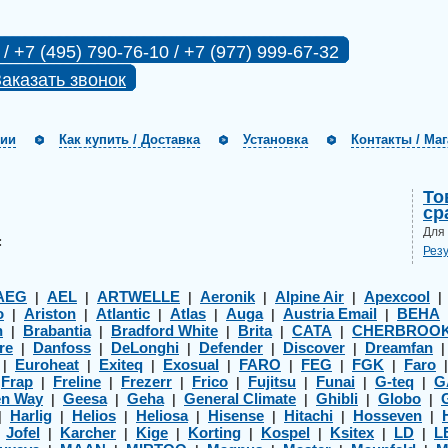
 / +7 (495) 790-76-10 / +7 (977) 999-67-32
аказать звонок
нии
Как купить / Доставка
Установка
Контакты / Ма
То
ср
Для
:
Рез
AEG
AEL
ARTWELLE
Aeronik
Alpine Air
Apexcool
|
|
|
|
|
o
Ariston
Atlantic
Atlas
Auga
Austria Email
BEHA
|
|
|
|
|
|
h
Brabantia
Bradford White
Brita
CATA
CHERBROO
|
|
|
|
|
re
Danfoss
DeLonghi
Defender
Discover
Dreamfan
|
|
|
|
|
Euroheat
Exiteq
Exosual
FARO
FEG
FGK
Faro
|
|
|
|
|
|
|
Frap
Freline
Frezerr
Frico
Fujitsu
Funai
G-teq
G
|
|
|
|
|
|
|
|
en Way
Geesa
Geha
General Climate
Ghibli
Globo
|
|
|
|
|
|
Harlig
Helios
Heliosa
Hisense
Hitachi
Hosseven
|
|
|
|
|
|
|
Jofel
Karcher
Kige
Korting
Kospel
Ksitex
LD
L
|
|
|
|
|
|
|
|