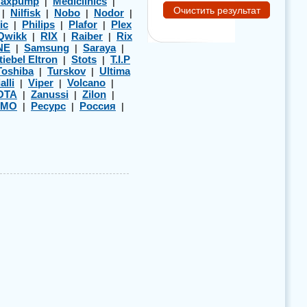
axpump
Mediclinics
|
|
Nilfisk
Nobo
Nodor
|
|
|
|
ic
Philips
Plafor
Plex
|
|
|
Qwikk
RIX
Raiber
Rix
|
|
|
NE
Samsung
Saraya
|
|
|
tiebel Eltron
Stots
T.I.P
|
|
Toshiba
Turskov
Ultima
|
|
alli
Viper
Volcano
|
|
|
OTA
Zanussi
Zilon
|
|
|
ЭМО
Ресурс
Россия
|
|
|