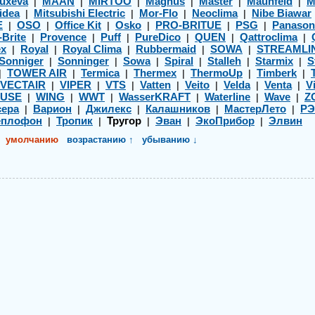
uxeva
MAAN
MIRTOO
Magnus
Master
Maunfeld
M
|
|
|
|
|
|
idea
Mitsubishi Electric
Mor-Flo
Neoclima
Nibe Biawar
|
|
|
|
E
OSO
Office Kit
Osko
PRO-BRITUE
PSG
Panason
|
|
|
|
|
|
-Brite
Provence
Puff
PureDico
QUEN
Qattroclima
|
|
|
|
|
|
ex
Royal
Royal Clima
Rubbermaid
SOWA
STREAMLI
|
|
|
|
|
Sonniger
Sonninger
Sowa
Spiral
Stalleh
Starmix
S
|
|
|
|
|
|
TOWER AIR
Termica
Thermex
ThermoUp
Timberk
|
|
|
|
|
|
VECTAIR
VIPER
VTS
Vatten
Veito
Velda
Venta
Vi
|
|
|
|
|
|
|
USE
WING
WWT
WasserKRAFT
Waterline
Wave
Z
|
|
|
|
|
|
ера
Варион
Джилекс
Калашников
МастерЛето
Р
|
|
|
|
|
еплофон
Тропик
Тругор
Эван
ЭкоПрибор
Элвин
|
|
|
|
|
умолчанию
возрастанию ↑
убыванию ↓