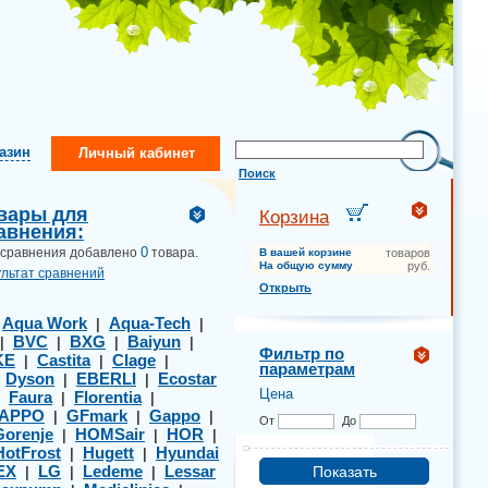
газин
Личный кабинет
Поиск
вары для
Корзина
авнения:
0
 сравнения добавлено
товара.
В вашей корзине
товаров
На общую сумму
руб.
ультат сравнений
Открыть
Aqua Work
Aqua-Tech
|
|
|
BVC
BXG
Baiyun
|
|
|
|
Фильтр по
KE
Castita
Clage
|
|
|
параметрам
Dyson
EBERLI
Ecostar
|
|
|
Цена
Faura
Florentia
|
|
|
APPO
GFmark
Gappo
|
|
|
От
До
Gorenje
HOMSair
HOR
|
|
|
HotFrost
Hugett
Hyundai
|
|
EX
LG
Ledeme
Lessar
|
|
|