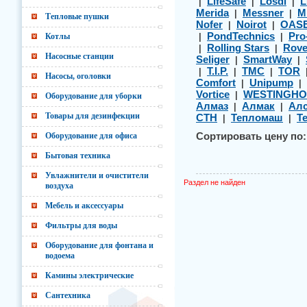
LifeSafe
Losdi
L
|
|
|
Merida
Messner
M
|
|
Тепловые пушки
Nofer
Noirot
OAS
|
|
PondTechnics
Pro
Котлы
|
|
Rolling Stars
Rov
|
|
Насосные станции
Seliger
SmartWay
|
|
T.I.P.
TMC
TOR
|
|
|
Насосы, оголовки
Comfort
Unipump
|
|
Vortice
WESTINGHO
|
Оборудование для уборки
Алмаз
Алмак
Алс
|
|
Товары для дезинфекции
СТН
Тепломаш
Т
|
|
Оборудование для офиса
Сортировать цену по:
Бытовая техника
Увлажнители и очистители
Раздел не найден
воздуха
Мебель и аксессуары
Фильтры для воды
Оборудование для фонтана и
водоема
Камины электрические
Сантехника