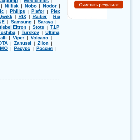
axpump
Mediclinics
|
|
Nilfisk
Nobo
Nodor
|
|
|
|
ic
Philips
Plafor
Plex
|
|
|
Qwikk
RIX
Raiber
Rix
|
|
|
NE
Samsung
Saraya
|
|
|
tiebel Eltron
Stots
T.I.P
|
|
Toshiba
Turskov
Ultima
|
|
alli
Viper
Volcano
|
|
|
OTA
Zanussi
Zilon
|
|
|
ЭМО
Ресурс
Россия
|
|
|