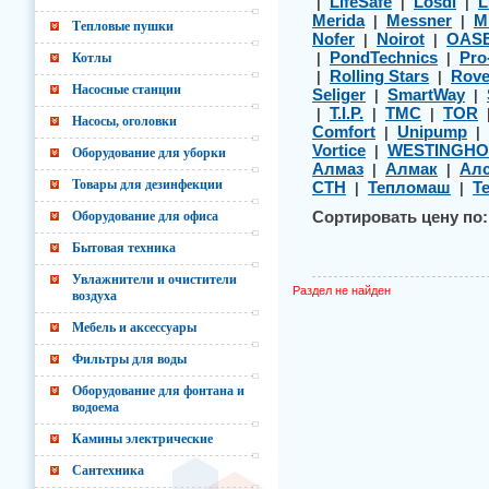
LifeSafe
Losdi
L
|
|
|
Merida
Messner
M
|
|
Тепловые пушки
Nofer
Noirot
OAS
|
|
PondTechnics
Pro
Котлы
|
|
Rolling Stars
Rov
|
|
Насосные станции
Seliger
SmartWay
|
|
T.I.P.
TMC
TOR
|
|
|
Насосы, оголовки
Comfort
Unipump
|
|
Vortice
WESTINGHO
|
Оборудование для уборки
Алмаз
Алмак
Алс
|
|
Товары для дезинфекции
СТН
Тепломаш
Т
|
|
Оборудование для офиса
Сортировать цену по:
Бытовая техника
Увлажнители и очистители
Раздел не найден
воздуха
Мебель и аксессуары
Фильтры для воды
Оборудование для фонтана и
водоема
Камины электрические
Сантехника