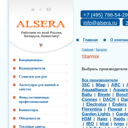
+7 (495) 788-54-29
info@alsera.ru
З
Работаем по всей России,
Беларуси, Казахстану!
Главная
О компа
Главная
/
Каталог
Starmix
Кондиционеры
Водонагреватели
Выбрать производителя
Сушилки для рук
Все производители
3SC
9бар
ABC
Аксессуары для ванной и
|
|
|
санузла
Aquaalliance
Aquari
|
Ballu
Binele
Bosc
|
|
Фены гостиничные,
Connex
DACH
Dai
|
|
профессиональные
Electrolux
Enders
|
|
Florentina
Flowair
|
Конвекторы
Garden Lights
Gard
|
Обогреватели
HSM
Haier
Hajdu
|
|
IBO
Idral
Ivigo
|
|
|
Тепловые завесы