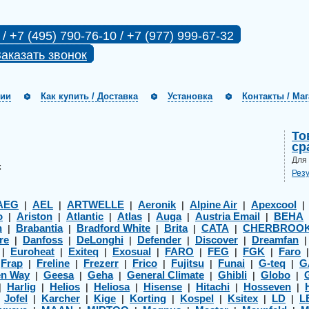
 / +7 (495) 790-76-10 / +7 (977) 999-67-32
аказать звонок
нии
Как купить / Доставка
Установка
Контакты / Ма
То
ср
Для
:
Рез
AEG
AEL
ARTWELLE
Aeronik
Alpine Air
Apexcool
|
|
|
|
|
o
Ariston
Atlantic
Atlas
Auga
Austria Email
BEHA
|
|
|
|
|
|
h
Brabantia
Bradford White
Brita
CATA
CHERBROO
|
|
|
|
|
re
Danfoss
DeLonghi
Defender
Discover
Dreamfan
|
|
|
|
|
Euroheat
Exiteq
Exosual
FARO
FEG
FGK
Faro
|
|
|
|
|
|
|
Frap
Freline
Frezerr
Frico
Fujitsu
Funai
G-teq
G
|
|
|
|
|
|
|
|
en Way
Geesa
Geha
General Climate
Ghibli
Globo
|
|
|
|
|
|
Harlig
Helios
Heliosa
Hisense
Hitachi
Hosseven
|
|
|
|
|
|
|
Jofel
Karcher
Kige
Korting
Kospel
Ksitex
LD
L
|
|
|
|
|
|
|
|