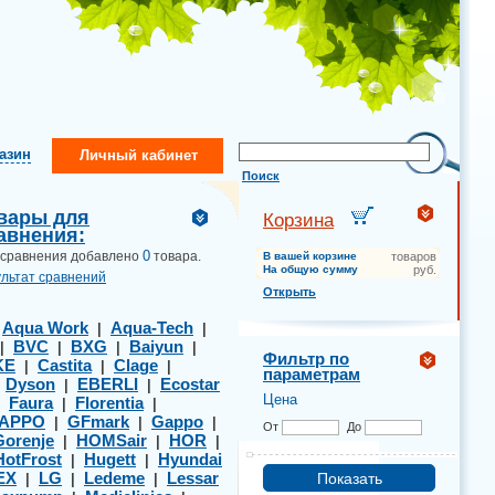
газин
Личный кабинет
Поиск
вары для
Корзина
авнения:
0
 сравнения добавлено
товара.
В вашей корзине
товаров
На общую сумму
руб.
ультат сравнений
Открыть
Aqua Work
Aqua-Tech
|
|
|
BVC
BXG
Baiyun
|
|
|
|
Фильтр по
KE
Castita
Clage
|
|
|
параметрам
Dyson
EBERLI
Ecostar
|
|
|
Цена
Faura
Florentia
|
|
|
APPO
GFmark
Gappo
|
|
|
От
До
Gorenje
HOMSair
HOR
|
|
|
HotFrost
Hugett
Hyundai
|
|
EX
LG
Ledeme
Lessar
|
|
|