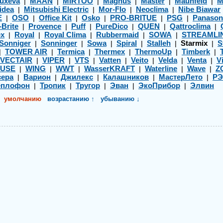
uxeva
MAAN
MIRTOO
Magnus
Master
Maunfeld
M
|
|
|
|
|
|
idea
Mitsubishi Electric
Mor-Flo
Neoclima
Nibe Biawar
|
|
|
|
E
OSO
Office Kit
Osko
PRO-BRITUE
PSG
Panason
|
|
|
|
|
|
-Brite
Provence
Puff
PureDico
QUEN
Qattroclima
|
|
|
|
|
|
ex
Royal
Royal Clima
Rubbermaid
SOWA
STREAMLI
|
|
|
|
|
Sonniger
Sonninger
Sowa
Spiral
Stalleh
Starmix
S
|
|
|
|
|
|
TOWER AIR
Termica
Thermex
ThermoUp
Timberk
|
|
|
|
|
|
VECTAIR
VIPER
VTS
Vatten
Veito
Velda
Venta
Vi
|
|
|
|
|
|
|
USE
WING
WWT
WasserKRAFT
Waterline
Wave
Z
|
|
|
|
|
|
ера
Варион
Джилекс
Калашников
МастерЛето
Р
|
|
|
|
|
еплофон
Тропик
Тругор
Эван
ЭкоПрибор
Элвин
|
|
|
|
|
умолчанию
возрастанию ↑
убыванию ↓