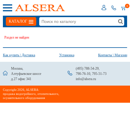
0
КАТАЛОГ
Раздел не найден
Как купить \ Доставка
Установка
Контакты \ Магазин
Москва,
(495) 788-54-29
,
Алтуфьевское шоссе
790-76-10
,
795-51-73
д.27 офис 341
info@alsera.ru
Сopyright 2026, ALSERA:
продажа водогрейного, отопительного,
осушительного оборудования