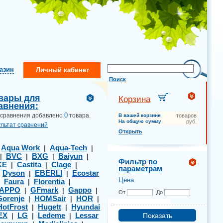
газин
Личный кабинет
Поиск
вары для
Корзина
авнения:
0
 сравнения добавлено
товара.
В вашей корзине
товаров
На общую сумму
руб.
ультат сравнений
Открыть
Aqua Work
Aqua-Tech
|
|
|
BVC
BXG
Baiyun
|
|
|
|
Фильтр по
KE
Castita
Clage
|
|
|
параметрам
Dyson
EBERLI
Ecostar
|
|
|
Цена
Faura
Florentia
|
|
|
APPO
GFmark
Gappo
|
|
|
От
До
Gorenje
HOMSair
HOR
|
|
|
HotFrost
Hugett
Hyundai
|
|
EX
LG
Ledeme
Lessar
|
|
|