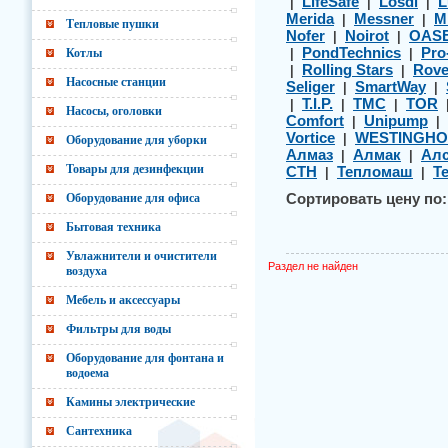
LifeSafe
Losdi
L
|
|
|
Merida
Messner
M
|
|
Тепловые пушки
Nofer
Noirot
OAS
|
|
PondTechnics
Pro
Котлы
|
|
Rolling Stars
Rov
|
|
Насосные станции
Seliger
SmartWay
|
|
T.I.P.
TMC
TOR
|
|
|
Насосы, оголовки
Comfort
Unipump
|
|
Vortice
WESTINGHO
|
Оборудование для уборки
Алмаз
Алмак
Алс
|
|
Товары для дезинфекции
СТН
Тепломаш
Т
|
|
Оборудование для офиса
Сортировать цену по:
Бытовая техника
Увлажнители и очистители
Раздел не найден
воздуха
Мебель и аксессуары
Фильтры для воды
Оборудование для фонтана и
водоема
Камины электрические
Сантехника