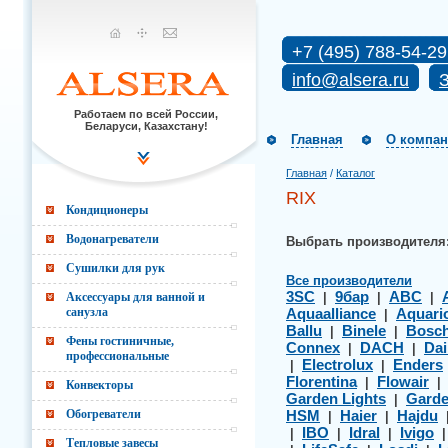
+7 (495) 788-54-29
info@alsera.ru
З
Работаем по всей России,
Беларуси, Казахстану!
Главная
О компа
Главная
/
Каталог
RIX
Кондиционеры
Водонагреватели
Выбрать производителя
Сушилки для рук
Все производители
3SC
9бар
ABC
Аксессуары для ванной и
|
|
|
санузла
Aquaalliance
Aquari
|
Ballu
Binele
Bosc
|
|
Фены гостиничные,
Connex
DACH
Dai
|
|
профессиональные
Electrolux
Enders
|
|
Florentina
Flowair
|
Конвекторы
Garden Lights
Gard
|
Обогреватели
HSM
Haier
Hajdu
|
|
IBO
Idral
Ivigo
|
|
|
Тепловые завесы