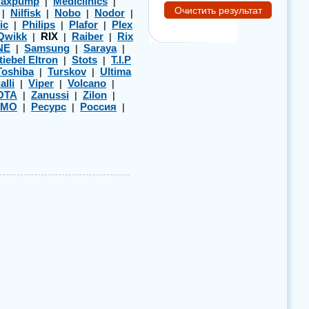
axpump
Mediclinics
|
|
Nilfisk
Nobo
Nodor
|
|
|
|
ic
Philips
Plafor
Plex
|
|
|
Qwikk
RIX
Raiber
Rix
|
|
|
NE
Samsung
Saraya
|
|
|
tiebel Eltron
Stots
T.I.P
|
|
Toshiba
Turskov
Ultima
|
|
alli
Viper
Volcano
|
|
|
OTA
Zanussi
Zilon
|
|
|
ЭМО
Ресурс
Россия
|
|
|