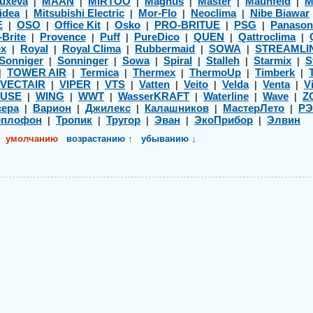
uxeva
MAAN
MIRTOO
Magnus
Master
Maunfeld
M
|
|
|
|
|
|
idea
Mitsubishi Electric
Mor-Flo
Neoclima
Nibe Biawar
|
|
|
|
E
OSO
Office Kit
Osko
PRO-BRITUE
PSG
Panason
|
|
|
|
|
|
-Brite
Provence
Puff
PureDico
QUEN
Qattroclima
|
|
|
|
|
|
ex
Royal
Royal Clima
Rubbermaid
SOWA
STREAMLI
|
|
|
|
|
Sonniger
Sonninger
Sowa
Spiral
Stalleh
Starmix
S
|
|
|
|
|
|
TOWER AIR
Termica
Thermex
ThermoUp
Timberk
|
|
|
|
|
|
VECTAIR
VIPER
VTS
Vatten
Veito
Velda
Venta
Vi
|
|
|
|
|
|
|
USE
WING
WWT
WasserKRAFT
Waterline
Wave
Z
|
|
|
|
|
|
ера
Варион
Джилекс
Калашников
МастерЛето
Р
|
|
|
|
|
еплофон
Тропик
Тругор
Эван
ЭкоПрибор
Элвин
|
|
|
|
|
умолчанию
возрастанию ↑
убыванию ↓