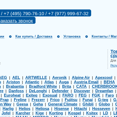
 / +7 (495) 790-76-10 / +7 (977) 999-67-32
аказать звонок
нии
Как купить / Доставка
Установка
Контакты / Ма
То
ср
Для
:
Рез
AEG
AEL
ARTWELLE
Aeronik
Alpine Air
Apexcool
|
|
|
|
|
o
Ariston
Atlantic
Atlas
Auga
Austria Email
BEHA
|
|
|
|
|
|
h
Brabantia
Bradford White
Brita
CATA
CHERBROO
|
|
|
|
|
re
Danfoss
DeLonghi
Defender
Discover
Dreamfan
|
|
|
|
|
Euroheat
Exiteq
Exosual
FARO
FEG
FGK
Faro
|
|
|
|
|
|
|
Frap
Freline
Frezerr
Frico
Fujitsu
Funai
G-teq
G
|
|
|
|
|
|
|
|
en Way
Geesa
Geha
General Climate
Ghibli
Globo
|
|
|
|
|
|
Harlig
Helios
Heliosa
Hisense
Hitachi
Hosseven
|
|
|
|
|
|
|
Jofel
Karcher
Kige
Korting
Kospel
Ksitex
LD
L
|
|
|
|
|
|
|
|