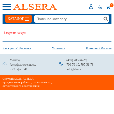
0
КАТАЛОГ
Раздел не найден
Как купить \ Доставка
Установка
Контакты \ Магазин
Москва,
(495) 788-54-29
,
Алтуфьевское шоссе
790-76-10
,
795-51-73
д.27 офис 341
info@alsera.ru
Сopyright 2026, ALSERA:
продажа водогрейного, отопительного,
осушительного оборудования