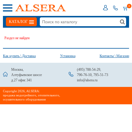
0
КАТАЛОГ
Раздел не найден
Как купить \ Доставка
Установка
Контакты \ Магазин
Москва,
(495) 788-54-29
,
Алтуфьевское шоссе
790-76-10
,
795-51-73
д.27 офис 341
info@alsera.ru
Сopyright 2026, ALSERA:
продажа водогрейного, отопительного,
осушительного оборудования