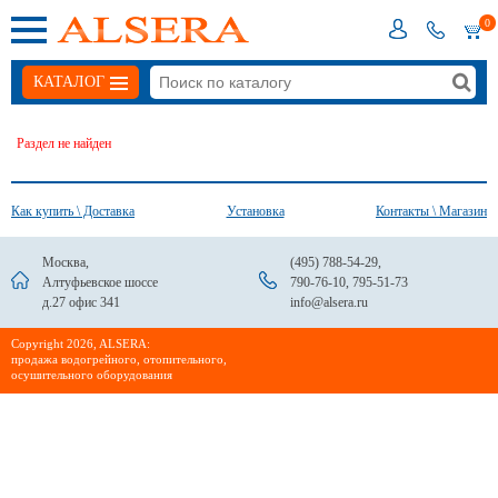
0
КАТАЛОГ
Раздел не найден
Как купить \ Доставка
Установка
Контакты \ Магазин
Москва,
(495) 788-54-29
,
Алтуфьевское шоссе
790-76-10
,
795-51-73
д.27 офис 341
info@alsera.ru
Сopyright 2026, ALSERA:
продажа водогрейного, отопительного,
осушительного оборудования