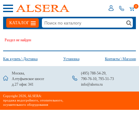
0
КАТАЛОГ
Раздел не найден
Как купить \ Доставка
Установка
Контакты \ Магазин
Москва,
(495) 788-54-29
,
Алтуфьевское шоссе
790-76-10
,
795-51-73
д.27 офис 341
info@alsera.ru
Сopyright 2026, ALSERA:
продажа водогрейного, отопительного,
осушительного оборудования