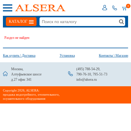
0
КАТАЛОГ
Раздел не найден
Как купить \ Доставка
Установка
Контакты \ Магазин
Москва,
(495) 788-54-29
,
Алтуфьевское шоссе
790-76-10
,
795-51-73
д.27 офис 341
info@alsera.ru
Сopyright 2026, ALSERA:
продажа водогрейного, отопительного,
осушительного оборудования