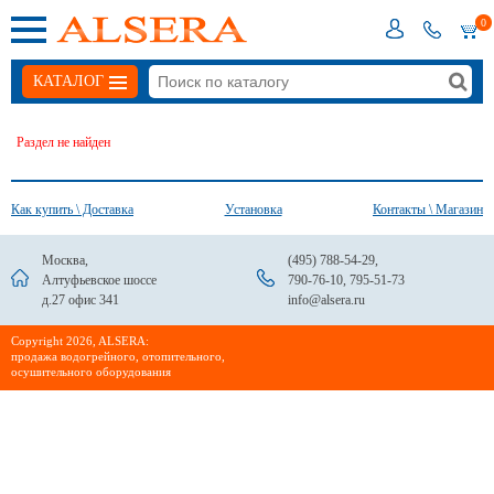
0
КАТАЛОГ
Раздел не найден
Как купить \ Доставка
Установка
Контакты \ Магазин
Москва,
(495) 788-54-29
,
Алтуфьевское шоссе
790-76-10
,
795-51-73
д.27 офис 341
info@alsera.ru
Сopyright 2026, ALSERA:
продажа водогрейного, отопительного,
осушительного оборудования