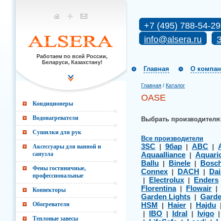
+7 (495) 788-54-29
info@alsera.ru
З
Работаем по всей России,
Беларуси, Казахстану!
Главная
О компа
Главная
/
Каталог
OASE
Кондиционеры
Водонагреватели
Выбрать производителя
Сушилки для рук
Все производители
3SC
9бар
ABC
Аксессуары для ванной и
|
|
|
санузла
Aquaalliance
Aquari
|
Ballu
Binele
Bosc
|
|
Фены гостиничные,
Connex
DACH
Dai
|
|
профессиональные
Electrolux
Enders
|
|
Florentina
Flowair
|
Конвекторы
Garden Lights
Gard
|
Обогреватели
HSM
Haier
Hajdu
|
|
IBO
Idral
Ivigo
|
|
|
Тепловые завесы