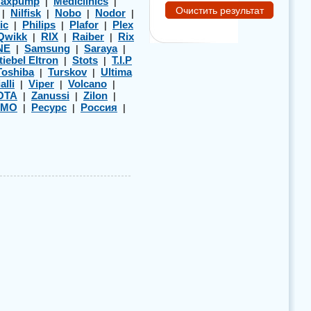
axpump
Mediclinics
|
|
Nilfisk
Nobo
Nodor
|
|
|
|
ic
Philips
Plafor
Plex
|
|
|
Qwikk
RIX
Raiber
Rix
|
|
|
NE
Samsung
Saraya
|
|
|
tiebel Eltron
Stots
T.I.P
|
|
Toshiba
Turskov
Ultima
|
|
alli
Viper
Volcano
|
|
|
OTA
Zanussi
Zilon
|
|
|
ЭМО
Ресурс
Россия
|
|
|