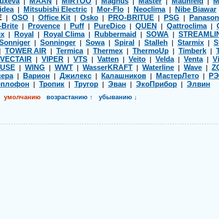
uxeva
MAAN
MIRTOO
Magnus
Master
Maunfeld
M
|
|
|
|
|
|
idea
Mitsubishi Electric
Mor-Flo
Neoclima
Nibe Biawar
|
|
|
|
E
OSO
Office Kit
Osko
PRO-BRITUE
PSG
Panason
|
|
|
|
|
|
-Brite
Provence
Puff
PureDico
QUEN
Qattroclima
|
|
|
|
|
|
ex
Royal
Royal Clima
Rubbermaid
SOWA
STREAMLI
|
|
|
|
|
Sonniger
Sonninger
Sowa
Spiral
Stalleh
Starmix
S
|
|
|
|
|
|
TOWER AIR
Termica
Thermex
ThermoUp
Timberk
|
|
|
|
|
|
VECTAIR
VIPER
VTS
Vatten
Veito
Velda
Venta
Vi
|
|
|
|
|
|
|
USE
WING
WWT
WasserKRAFT
Waterline
Wave
Z
|
|
|
|
|
|
ера
Варион
Джилекс
Калашников
МастерЛето
Р
|
|
|
|
|
еплофон
Тропик
Тругор
Эван
ЭкоПрибор
Элвин
|
|
|
|
|
умолчанию
возрастанию ↑
убыванию ↓