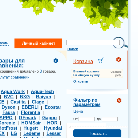
газин
Личный кабинет
Поиск
вары для
Корзина
авнения:
0
 сравнения добавлено
товара.
В вашей корзине
товаров
На общую сумму
руб.
ультат сравнений
Открыть
Aqua Work
Aqua-Tech
|
|
|
BVC
BXG
Baiyun
|
|
|
|
Фильтр по
KE
Castita
Clage
|
|
|
параметрам
Dyson
EBERLI
Ecostar
|
|
|
Цена
Faura
Florentia
|
|
|
APPO
GFmark
Gappo
|
|
|
От
До
Gorenje
HOMSair
HOR
|
|
|
HotFrost
Hugett
Hyundai
|
|
EX
LG
Ledeme
Lessar
|
|
|