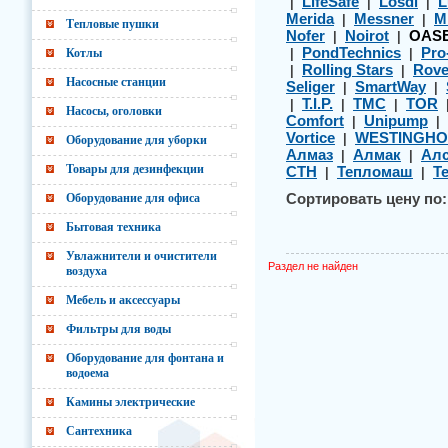
LifeSafe
Losdi
L
|
|
|
Merida
Messner
M
|
|
Тепловые пушки
Nofer
Noirot
OAS
|
|
PondTechnics
Pro
Котлы
|
|
Rolling Stars
Rov
|
|
Насосные станции
Seliger
SmartWay
|
|
T.I.P.
TMC
TOR
|
|
|
Насосы, оголовки
Comfort
Unipump
|
|
Vortice
WESTINGHO
|
Оборудование для уборки
Алмаз
Алмак
Алс
|
|
Товары для дезинфекции
СТН
Тепломаш
Т
|
|
Оборудование для офиса
Сортировать цену по:
Бытовая техника
Увлажнители и очистители
Раздел не найден
воздуха
Мебель и аксессуары
Фильтры для воды
Оборудование для фонтана и
водоема
Камины электрические
Сантехника