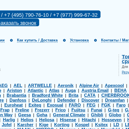
 / +7 (495) 790-76-10 / +7 (977) 999-67-32
аказать звонок
нии
Как купить / Доставка
Установка
Контакты / Ма
То
ср
Для
:
Рез
AEG
AEL
ARTWELLE
Aeronik
Alpine Air
Apexcool
|
|
|
|
|
o
Ariston
Atlantic
Atlas
Auga
Austria Email
BEHA
|
|
|
|
|
|
h
Brabantia
Bradford White
Brita
CATA
CHERBROO
|
|
|
|
|
re
Danfoss
DeLonghi
Defender
Discover
Dreamfan
|
|
|
|
|
Euroheat
Exiteq
Exosual
FARO
FEG
FGK
Faro
|
|
|
|
|
|
|
Frap
Freline
Frezerr
Frico
Fujitsu
Funai
G-teq
G
|
|
|
|
|
|
|
|
en Way
Geesa
Geha
General Climate
Ghibli
Globo
|
|
|
|
|
|
Harlig
Helios
Heliosa
Hisense
Hitachi
Hosseven
|
|
|
|
|
|
|
Jofel
Karcher
Kige
Korting
Kospel
Ksitex
LD
L
|
|
|
|
|
|
|
|