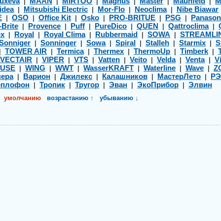
uxeva
MAAN
MIRTOO
Magnus
Master
Maunfeld
M
|
|
|
|
|
|
idea
Mitsubishi Electric
Mor-Flo
Neoclima
Nibe Biawar
|
|
|
|
E
OSO
Office Kit
Osko
PRO-BRITUE
PSG
Panason
|
|
|
|
|
|
-Brite
Provence
Puff
PureDico
QUEN
Qattroclima
|
|
|
|
|
|
ex
Royal
Royal Clima
Rubbermaid
SOWA
STREAMLI
|
|
|
|
|
Sonniger
Sonninger
Sowa
Spiral
Stalleh
Starmix
S
|
|
|
|
|
|
TOWER AIR
Termica
Thermex
ThermoUp
Timberk
|
|
|
|
|
|
VECTAIR
VIPER
VTS
Vatten
Veito
Velda
Venta
Vi
|
|
|
|
|
|
|
USE
WING
WWT
WasserKRAFT
Waterline
Wave
Z
|
|
|
|
|
|
ера
Варион
Джилекс
Калашников
МастерЛето
Р
|
|
|
|
|
еплофон
Тропик
Тругор
Эван
ЭкоПрибор
Элвин
|
|
|
|
|
умолчанию
возрастанию ↑
убыванию ↓