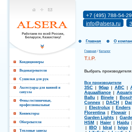
+7 (495) 788-54-29
info@alsera.ru
З
Работаем по всей России,
Беларуси, Казахстану!
Главная
О компа
Главная
/
Каталог
T.I.P.
Кондиционеры
Водонагреватели
Выбрать производителя
Сушилки для рук
Все производители
3SC
9бар
ABC
Аксессуары для ванной и
|
|
|
санузла
Aquaalliance
Aquari
|
Ballu
Binele
Bosc
|
|
Фены гостиничные,
Connex
DACH
Dai
|
|
профессиональные
Electrolux
Enders
|
|
Florentina
Flowair
|
Конвекторы
Garden Lights
Gard
|
Обогреватели
HSM
Haier
Hajdu
|
|
IBO
Idral
Ivigo
|
|
|
Тепловые завесы