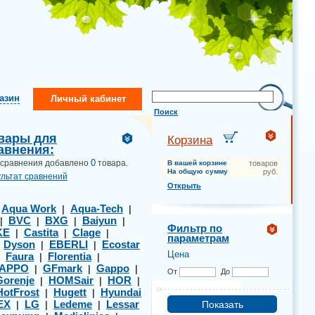
газин
Личный кабинет
Поиск
вары для
Корзина
авнения:
0
 сравнения добавлено
товара.
В вашей корзине
товаров
На общую сумму
руб.
ультат сравнений
Открыть
Aqua Work
Aqua-Tech
|
|
|
BVC
BXG
Baiyun
|
|
|
|
Фильтр по
KE
Castita
Clage
|
|
|
параметрам
Dyson
EBERLI
Ecostar
|
|
|
Цена
Faura
Florentia
|
|
|
APPO
GFmark
Gappo
|
|
|
От
До
Gorenje
HOMSair
HOR
|
|
|
HotFrost
Hugett
Hyundai
|
|
EX
LG
Ledeme
Lessar
|
|
|