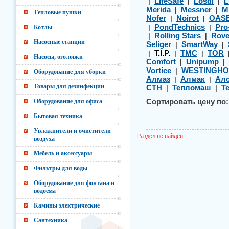
LifeSafe
Losdi
L
|
|
|
Merida
Messner
M
|
|
Тепловые пушки
Nofer
Noirot
OAS
|
|
PondTechnics
Pro
Котлы
|
|
Rolling Stars
Rov
|
|
Насосные станции
Seliger
SmartWay
|
|
T.I.P.
TMC
TOR
|
|
|
Насосы, оголовки
Comfort
Unipump
|
|
Vortice
WESTINGHO
|
Оборудование для уборки
Алмаз
Алмак
Алс
|
|
Товары для дезинфекции
СТН
Тепломаш
Т
|
|
Оборудование для офиса
Сортировать цену по:
Бытовая техника
Увлажнители и очистители
Раздел не найден
воздуха
Мебель и аксессуары
Фильтры для воды
Оборудование для фонтана и
водоема
Камины электрические
Сантехника