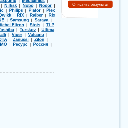
axpump
Mediclinics
|
|
Nilfisk
Nobo
Nodor
|
|
|
|
ic
Philips
Plafor
Plex
|
|
|
Qwikk
RIX
Raiber
Rix
|
|
|
NE
Samsung
Saraya
|
|
|
tiebel Eltron
Stots
T.I.P
|
|
Toshiba
Turskov
Ultima
|
|
alli
Viper
Volcano
|
|
|
OTA
Zanussi
Zilon
|
|
|
ЭМО
Ресурс
Россия
|
|
|