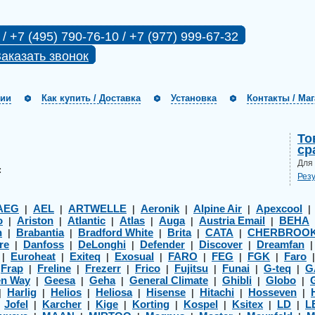
 / +7 (495) 790-76-10 / +7 (977) 999-67-32
аказать звонок
нии
Как купить / Доставка
Установка
Контакты / Ма
То
ср
Для
:
Рез
AEG
AEL
ARTWELLE
Aeronik
Alpine Air
Apexcool
|
|
|
|
|
o
Ariston
Atlantic
Atlas
Auga
Austria Email
BEHA
|
|
|
|
|
|
h
Brabantia
Bradford White
Brita
CATA
CHERBROO
|
|
|
|
|
re
Danfoss
DeLonghi
Defender
Discover
Dreamfan
|
|
|
|
|
Euroheat
Exiteq
Exosual
FARO
FEG
FGK
Faro
|
|
|
|
|
|
|
Frap
Freline
Frezerr
Frico
Fujitsu
Funai
G-teq
G
|
|
|
|
|
|
|
|
en Way
Geesa
Geha
General Climate
Ghibli
Globo
|
|
|
|
|
|
Harlig
Helios
Heliosa
Hisense
Hitachi
Hosseven
|
|
|
|
|
|
|
Jofel
Karcher
Kige
Korting
Kospel
Ksitex
LD
L
|
|
|
|
|
|
|
|