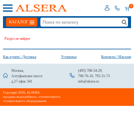
0
КАТАЛОГ
Раздел не найден
Как купить \ Доставка
Установка
Контакты \ Магазин
Москва,
(495) 788-54-29
,
Алтуфьевское шоссе
790-76-10
,
795-51-73
д.27 офис 341
info@alsera.ru
Сopyright 2026, ALSERA:
продажа водогрейного, отопительного,
осушительного оборудования