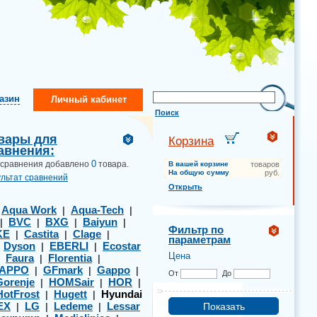
газин
Личный кабинет
Поиск
вары для
Корзина
авнения:
0
 сравнения добавлено
товара.
В вашей корзине
товаров
На общую сумму
руб.
ультат сравнений
Открыть
Aqua Work
Aqua-Tech
|
|
|
BVC
BXG
Baiyun
|
|
|
|
Фильтр по
KE
Castita
Clage
|
|
|
параметрам
Dyson
EBERLI
Ecostar
|
|
|
Цена
Faura
Florentia
|
|
|
APPO
GFmark
Gappo
|
|
|
От
До
Gorenje
HOMSair
HOR
|
|
|
HotFrost
Hugett
Hyundai
|
|
EX
LG
Ledeme
Lessar
|
|
|