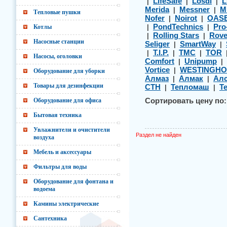
LifeSafe
Losdi
L
|
|
|
Merida
Messner
M
|
|
Тепловые пушки
Nofer
Noirot
OAS
|
|
PondTechnics
Pro
Котлы
|
|
Rolling Stars
Rov
|
|
Насосные станции
Seliger
SmartWay
|
|
T.I.P.
TMC
TOR
|
|
|
Насосы, оголовки
Comfort
Unipump
|
|
Vortice
WESTINGHO
|
Оборудование для уборки
Алмаз
Алмак
Алс
|
|
Товары для дезинфекции
СТН
Тепломаш
Т
|
|
Оборудование для офиса
Сортировать цену по:
Бытовая техника
Увлажнители и очистители
Раздел не найден
воздуха
Мебель и аксессуары
Фильтры для воды
Оборудование для фонтана и
водоема
Камины электрические
Сантехника