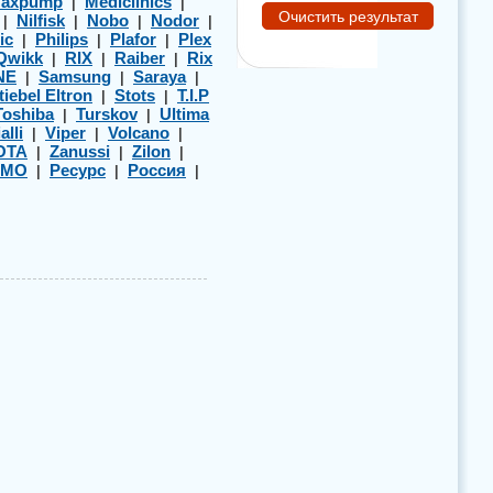
axpump
Mediclinics
|
|
Nilfisk
Nobo
Nodor
|
|
|
|
ic
Philips
Plafor
Plex
|
|
|
Qwikk
RIX
Raiber
Rix
|
|
|
NE
Samsung
Saraya
|
|
|
tiebel Eltron
Stots
T.I.P
|
|
Toshiba
Turskov
Ultima
|
|
alli
Viper
Volcano
|
|
|
OTA
Zanussi
Zilon
|
|
|
ЭМО
Ресурс
Россия
|
|
|