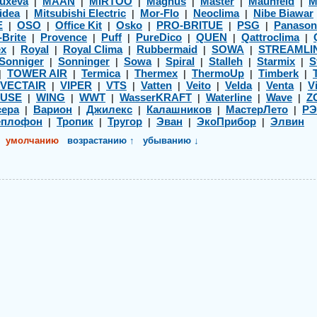
uxeva
MAAN
MIRTOO
Magnus
Master
Maunfeld
M
|
|
|
|
|
|
idea
Mitsubishi Electric
Mor-Flo
Neoclima
Nibe Biawar
|
|
|
|
E
OSO
Office Kit
Osko
PRO-BRITUE
PSG
Panason
|
|
|
|
|
|
-Brite
Provence
Puff
PureDico
QUEN
Qattroclima
|
|
|
|
|
|
ex
Royal
Royal Clima
Rubbermaid
SOWA
STREAMLI
|
|
|
|
|
Sonniger
Sonninger
Sowa
Spiral
Stalleh
Starmix
S
|
|
|
|
|
|
TOWER AIR
Termica
Thermex
ThermoUp
Timberk
|
|
|
|
|
|
VECTAIR
VIPER
VTS
Vatten
Veito
Velda
Venta
Vi
|
|
|
|
|
|
|
USE
WING
WWT
WasserKRAFT
Waterline
Wave
Z
|
|
|
|
|
|
ера
Варион
Джилекс
Калашников
МастерЛето
Р
|
|
|
|
|
еплофон
Тропик
Тругор
Эван
ЭкоПрибор
Элвин
|
|
|
|
|
умолчанию
возрастанию ↑
убыванию ↓