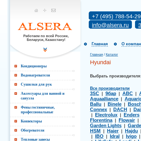
+7 (495) 788-54-29
info@alsera.ru
З
Работаем по всей России,
Беларуси, Казахстану!
Главная
О компа
Главная
/
Каталог
Hyundai
Кондиционеры
Водонагреватели
Выбрать производителя
Сушилки для рук
Все производители
3SC
9бар
ABC
Аксессуары для ванной и
|
|
|
санузла
Aquaalliance
Aquari
|
Ballu
Binele
Bosc
|
|
Фены гостиничные,
Connex
DACH
Dai
|
|
профессиональные
Electrolux
Enders
|
|
Florentina
Flowair
|
Конвекторы
Garden Lights
Gard
|
Обогреватели
HSM
Haier
Hajdu
|
|
IBO
Idral
Ivigo
|
|
|
Тепловые завесы