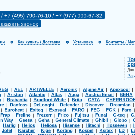
 / +7 (495) 790-76-10 / +7 (977) 999-67-32
аказать звонок
нии
Как купить / Доставка
Установка
Контакты / Ма
То
ср
Для
:
Рез
AEG
AEL
ARTWELLE
Aeronik
Alpine Air
Apexcool
|
|
|
|
|
o
Ariston
Atlantic
Atlas
Auga
Austria Email
BEHA
|
|
|
|
|
|
h
Brabantia
Bradford White
Brita
CATA
CHERBROO
|
|
|
|
|
re
Danfoss
DeLonghi
Defender
Discover
Dreamfan
|
|
|
|
|
Euroheat
Exiteq
Exosual
FARO
FEG
FGK
Faro
|
|
|
|
|
|
|
Frap
Freline
Frezerr
Frico
Fujitsu
Funai
G-teq
G
|
|
|
|
|
|
|
|
en Way
Geesa
Geha
General Climate
Ghibli
Globo
|
|
|
|
|
|
Harlig
Helios
Heliosa
Hisense
Hitachi
Hosseven
|
|
|
|
|
|
|
Jofel
Karcher
Kige
Korting
Kospel
Ksitex
LD
L
|
|
|
|
|
|
|
|