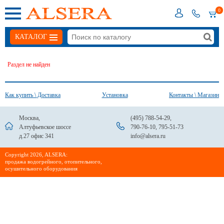
0
КАТАЛОГ
Раздел не найден
Как купить \ Доставка
Установка
Контакты \ Магазин
Москва,
(495) 788-54-29
,
Алтуфьевское шоссе
790-76-10
,
795-51-73
д.27 офис 341
info@alsera.ru
Сopyright 2026, ALSERA:
продажа водогрейного, отопительного,
осушительного оборудования