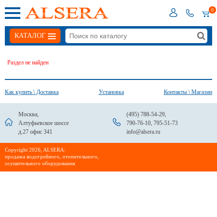
0
КАТАЛОГ
Раздел не найден
Как купить \ Доставка
Установка
Контакты \ Магазин
Москва,
(495) 788-54-29
,
Алтуфьевское шоссе
790-76-10
,
795-51-73
д.27 офис 341
info@alsera.ru
Сopyright 2026, ALSERA:
продажа водогрейного, отопительного,
осушительного оборудования