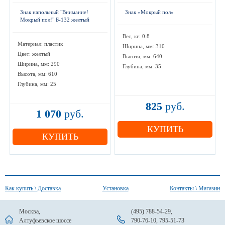
Знак напольный "Внимание!
Знак «Мокрый пол»
Мокрый пол!" Б-132 желтый
Вес, кг: 0.8
Материал: пластик
Ширина, мм: 310
Цвет: желтый
Высота, мм: 640
Ширина, мм: 290
Глубина, мм: 35
Высота, мм: 610
Глубина, мм: 25
825
руб.
1 070
руб.
КУПИТЬ
КУПИТЬ
Как купить \ Доставка
Установка
Контакты \ Магазин
Москва,
(495) 788-54-29
,
Алтуфьевское шоссе
790-76-10
,
795-51-73