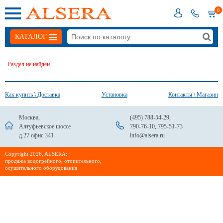
0
КАТАЛОГ
Раздел не найден
Как купить \ Доставка
Установка
Контакты \ Магазин
Москва,
(495) 788-54-29
,
Алтуфьевское шоссе
790-76-10
,
795-51-73
д.27 офис 341
info@alsera.ru
Сopyright 2026, ALSERA:
продажа водогрейного, отопительного,
осушительного оборудования