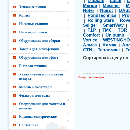
LifeSafe
Losdi
L
|
|
|
Merida
Messner
M
|
|
Тепловые пушки
Nofer
Noirot
OAS
|
|
PondTechnics
Pro
Котлы
|
|
Rolling Stars
Rov
|
|
Насосные станции
Seliger
SmartWay
|
|
T.I.P.
TMC
TOR
|
|
|
Насосы, оголовки
Comfort
Unipump
|
|
Vortice
WESTINGHO
|
Оборудование для уборки
Алмаз
Алмак
Алс
|
|
Товары для дезинфекции
СТН
Тепломаш
Т
|
|
Оборудование для офиса
Сортировать цену по:
Бытовая техника
Увлажнители и очистители
Раздел не найден
воздуха
Мебель и аксессуары
Фильтры для воды
Оборудование для фонтана и
водоема
Камины электрические
Сантехника