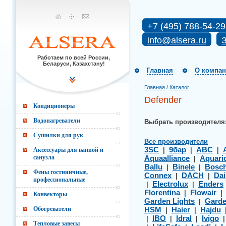
+7 (495) 788-54-29
info@alsera.ru
З
Работаем по всей России,
Беларуси, Казахстану!
Главная
О компа
Главная
/
Каталог
Defender
Кондиционеры
Водонагреватели
Выбрать производителя
Сушилки для рук
Все производители
3SC
9бар
ABC
Аксессуары для ванной и
|
|
|
санузла
Aquaalliance
Aquari
|
Ballu
Binele
Bosc
|
|
Фены гостиничные,
Connex
DACH
Dai
|
|
профессиональные
Electrolux
Enders
|
|
Florentina
Flowair
|
Конвекторы
Garden Lights
Gard
|
Обогреватели
HSM
Haier
Hajdu
|
|
IBO
Idral
Ivigo
|
|
|
Тепловые завесы