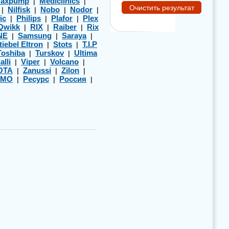
axpump
Mediclinics
|
|
Nilfisk
Nobo
Nodor
|
|
|
|
ic
Philips
Plafor
Plex
|
|
|
Qwikk
RIX
Raiber
Rix
|
|
|
NE
Samsung
Saraya
|
|
|
tiebel Eltron
Stots
T.I.P
|
|
Toshiba
Turskov
Ultima
|
|
alli
Viper
Volcano
|
|
|
OTA
Zanussi
Zilon
|
|
|
ЭМО
Ресурс
Россия
|
|
|