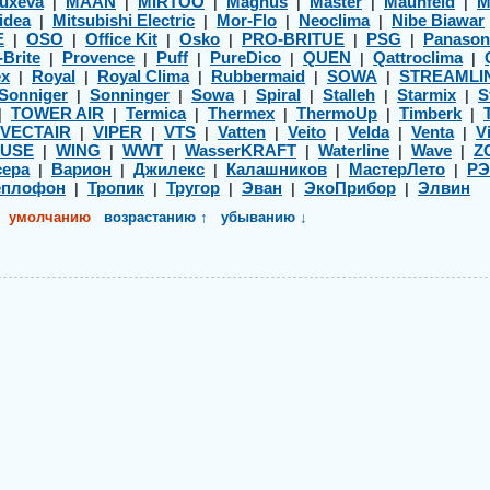
uxeva
MAAN
MIRTOO
Magnus
Master
Maunfeld
M
|
|
|
|
|
|
idea
Mitsubishi Electric
Mor-Flo
Neoclima
Nibe Biawar
|
|
|
|
E
OSO
Office Kit
Osko
PRO-BRITUE
PSG
Panason
|
|
|
|
|
|
-Brite
Provence
Puff
PureDico
QUEN
Qattroclima
|
|
|
|
|
|
ex
Royal
Royal Clima
Rubbermaid
SOWA
STREAMLI
|
|
|
|
|
Sonniger
Sonninger
Sowa
Spiral
Stalleh
Starmix
S
|
|
|
|
|
|
TOWER AIR
Termica
Thermex
ThermoUp
Timberk
|
|
|
|
|
|
VECTAIR
VIPER
VTS
Vatten
Veito
Velda
Venta
Vi
|
|
|
|
|
|
|
USE
WING
WWT
WasserKRAFT
Waterline
Wave
Z
|
|
|
|
|
|
ера
Варион
Джилекс
Калашников
МастерЛето
Р
|
|
|
|
|
еплофон
Тропик
Тругор
Эван
ЭкоПрибор
Элвин
|
|
|
|
|
умолчанию
возрастанию ↑
убыванию ↓