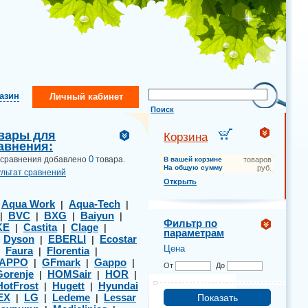
газин
Личный кабинет
Поиск
вары для
Корзина
авнения:
0
 сравнения добавлено
товара.
В вашей корзине
товаров
На общую сумму
руб.
ультат сравнений
Открыть
Aqua Work
Aqua-Tech
|
|
|
BVC
BXG
Baiyun
|
|
|
|
Фильтр по
KE
Castita
Clage
|
|
|
параметрам
Dyson
EBERLI
Ecostar
|
|
|
Цена
Faura
Florentia
|
|
|
APPO
GFmark
Gappo
|
|
|
От
До
Gorenje
HOMSair
HOR
|
|
|
HotFrost
Hugett
Hyundai
|
|
EX
LG
Ledeme
Lessar
|
|
|