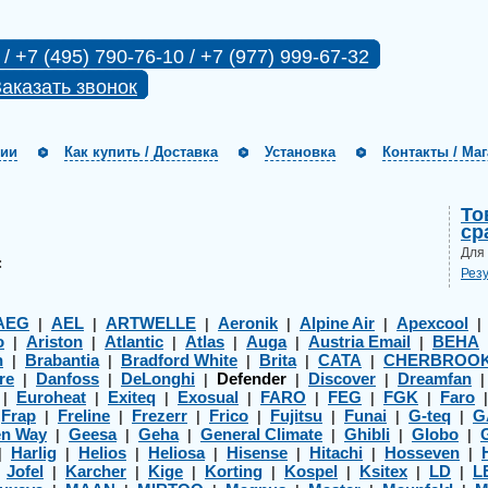
 / +7 (495) 790-76-10 / +7 (977) 999-67-32
аказать звонок
нии
Как купить / Доставка
Установка
Контакты / Ма
То
ср
Для
:
Рез
AEG
AEL
ARTWELLE
Aeronik
Alpine Air
Apexcool
|
|
|
|
|
o
Ariston
Atlantic
Atlas
Auga
Austria Email
BEHA
|
|
|
|
|
|
h
Brabantia
Bradford White
Brita
CATA
CHERBROO
|
|
|
|
|
re
Danfoss
DeLonghi
Defender
Discover
Dreamfan
|
|
|
|
|
Euroheat
Exiteq
Exosual
FARO
FEG
FGK
Faro
|
|
|
|
|
|
|
Frap
Freline
Frezerr
Frico
Fujitsu
Funai
G-teq
G
|
|
|
|
|
|
|
|
en Way
Geesa
Geha
General Climate
Ghibli
Globo
|
|
|
|
|
|
Harlig
Helios
Heliosa
Hisense
Hitachi
Hosseven
|
|
|
|
|
|
|
Jofel
Karcher
Kige
Korting
Kospel
Ksitex
LD
L
|
|
|
|
|
|
|
|