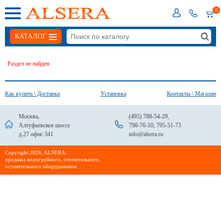
0
КАТАЛОГ
Раздел не найден
Как купить \ Доставка
Установка
Контакты \ Магазин
Москва,
(495) 788-54-29
,
Алтуфьевское шоссе
790-76-10
,
795-51-73
д.27 офис 341
info@alsera.ru
Сopyright 2026, ALSERA:
продажа водогрейного, отопительного,
осушительного оборудования