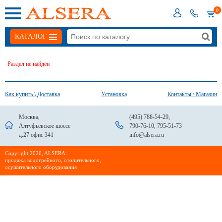
0
КАТАЛОГ
Раздел не найден
Как купить \ Доставка
Установка
Контакты \ Магазин
Москва,
(495) 788-54-29
,
Алтуфьевское шоссе
790-76-10
,
795-51-73
д.27 офис 341
info@alsera.ru
Сopyright 2026, ALSERA:
продажа водогрейного, отопительного,
осушительного оборудования