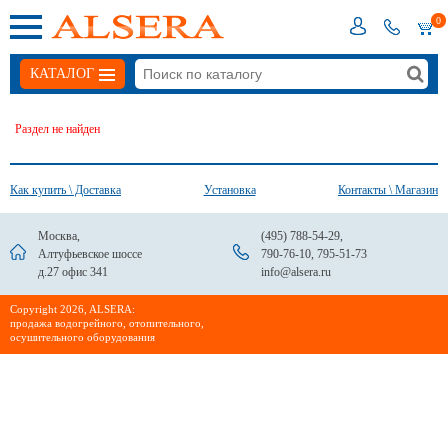
0
КАТАЛОГ
Раздел не найден
Как купить \ Доставка
Установка
Контакты \ Магазин
Москва,
(495) 788-54-29
,
Алтуфьевское шоссе
790-76-10
,
795-51-73
д.27 офис 341
info@alsera.ru
Сopyright 2026, ALSERA:
продажа водогрейного, отопительного,
осушительного оборудования