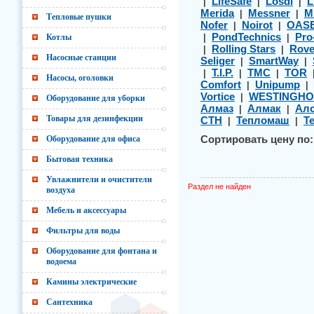
LifeSafe
Losdi
L
|
|
|
Merida
Messner
M
|
|
Тепловые пушки
Nofer
Noirot
OAS
|
|
PondTechnics
Pro
Котлы
|
|
Rolling Stars
Rov
|
|
Насосные станции
Seliger
SmartWay
|
|
T.I.P.
TMC
TOR
|
|
|
Насосы, оголовки
Comfort
Unipump
|
|
Vortice
WESTINGHO
|
Оборудование для уборки
Алмаз
Алмак
Алс
|
|
Товары для дезинфекции
СТН
Тепломаш
Т
|
|
Оборудование для офиса
Сортировать цену по:
Бытовая техника
Увлажнители и очистители
Раздел не найден
воздуха
Мебель и аксессуары
Фильтры для воды
Оборудование для фонтана и
водоема
Камины электрические
Сантехника