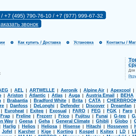
 / +7 (495) 790-76-10 / +7 (977) 999-67-32
аказать звонок
нии
Как купить / Доставка
Установка
Контакты / Ма
То
ср
Для
:
Рез
AEG
AEL
ARTWELLE
Aeronik
Alpine Air
Apexcool
|
|
|
|
|
o
Ariston
Atlantic
Atlas
Auga
Austria Email
BEHA
|
|
|
|
|
|
h
Brabantia
Bradford White
Brita
CATA
CHERBROO
|
|
|
|
|
re
Danfoss
DeLonghi
Defender
Discover
Dreamfan
|
|
|
|
|
Euroheat
Exiteq
Exosual
FARO
FEG
FGK
Faro
|
|
|
|
|
|
|
Frap
Freline
Frezerr
Frico
Fujitsu
Funai
G-teq
G
|
|
|
|
|
|
|
|
en Way
Geesa
Geha
General Climate
Ghibli
Globo
|
|
|
|
|
|
Harlig
Helios
Heliosa
Hisense
Hitachi
Hosseven
|
|
|
|
|
|
|
Jofel
Karcher
Kige
Korting
Kospel
Ksitex
LD
L
|
|
|
|
|
|
|
|