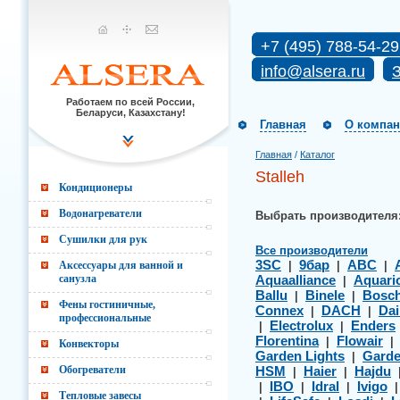
+7 (495) 788-54-29
info@alsera.ru
З
Работаем по всей России,
Беларуси, Казахстану!
Главная
О компа
Главная
/
Каталог
Stalleh
Кондиционеры
Водонагреватели
Выбрать производителя
Сушилки для рук
Все производители
3SC
9бар
ABC
Аксессуары для ванной и
|
|
|
санузла
Aquaalliance
Aquari
|
Ballu
Binele
Bosc
|
|
Фены гостиничные,
Connex
DACH
Dai
|
|
профессиональные
Electrolux
Enders
|
|
Florentina
Flowair
|
Конвекторы
Garden Lights
Gard
|
Обогреватели
HSM
Haier
Hajdu
|
|
IBO
Idral
Ivigo
|
|
|
Тепловые завесы