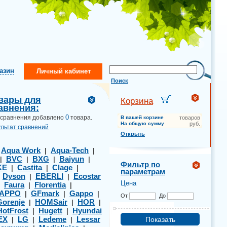
газин
Личный кабинет
Поиск
вары для
Корзина
авнения:
0
 сравнения добавлено
товара.
В вашей корзине
товаров
На общую сумму
руб.
ультат сравнений
Открыть
Aqua Work
Aqua-Tech
|
|
|
BVC
BXG
Baiyun
|
|
|
|
Фильтр по
KE
Castita
Clage
|
|
|
параметрам
Dyson
EBERLI
Ecostar
|
|
|
Цена
Faura
Florentia
|
|
|
APPO
GFmark
Gappo
|
|
|
От
До
Gorenje
HOMSair
HOR
|
|
|
HotFrost
Hugett
Hyundai
|
|
EX
LG
Ledeme
Lessar
|
|
|