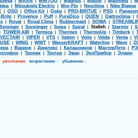
uxeva
MAAN
MIRTOO
Magnus
Master
Maunfeld
M
|
|
|
|
|
|
idea
Mitsubishi Electric
Mor-Flo
Neoclima
Nibe Biawar
|
|
|
|
E
OSO
Office Kit
Osko
PRO-BRITUE
PSG
Panason
|
|
|
|
|
|
-Brite
Provence
Puff
PureDico
QUEN
Qattroclima
|
|
|
|
|
|
ex
Royal
Royal Clima
Rubbermaid
SOWA
STREAMLI
|
|
|
|
|
Sonniger
Sonninger
Sowa
Spiral
Stalleh
Starmix
S
|
|
|
|
|
|
TOWER AIR
Termica
Thermex
ThermoUp
Timberk
|
|
|
|
|
|
VECTAIR
VIPER
VTS
Vatten
Veito
Velda
Venta
Vi
|
|
|
|
|
|
|
USE
WING
WWT
WasserKRAFT
Waterline
Wave
Z
|
|
|
|
|
|
ера
Варион
Джилекс
Калашников
МастерЛето
Р
|
|
|
|
|
еплофон
Тропик
Тругор
Эван
ЭкоПрибор
Элвин
|
|
|
|
|
умолчанию
возрастанию ↑
убыванию ↓