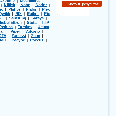
axpump
Mediclinics
|
|
Nilfisk
Nobo
Nodor
|
|
|
|
ic
Philips
Plafor
Plex
|
|
|
Qwikk
RIX
Raiber
Rix
|
|
|
NE
Samsung
Saraya
|
|
|
tiebel Eltron
Stots
T.I.P
|
|
Toshiba
Turskov
Ultima
|
|
alli
Viper
Volcano
|
|
|
OTA
Zanussi
Zilon
|
|
|
ЭМО
Ресурс
Россия
|
|
|