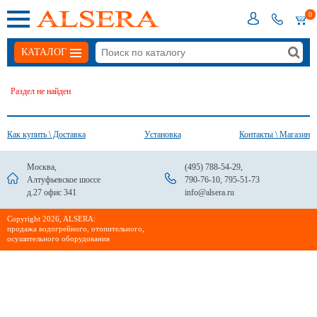
0
КАТАЛОГ
Раздел не найден
Как купить \ Доставка
Установка
Контакты \ Магазин
Москва,
(495) 788-54-29
,
Алтуфьевское шоссе
790-76-10
,
795-51-73
д.27 офис 341
info@alsera.ru
Сopyright 2026, ALSERA:
продажа водогрейного, отопительного,
осушительного оборудования