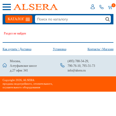
0
КАТАЛОГ
Раздел не найден
Как купить \ Доставка
Установка
Контакты \ Магазин
Москва,
(495) 788-54-29
,
Алтуфьевское шоссе
790-76-10
,
795-51-73
д.27 офис 341
info@alsera.ru
Сopyright 2026, ALSERA:
продажа водогрейного, отопительного,
осушительного оборудования