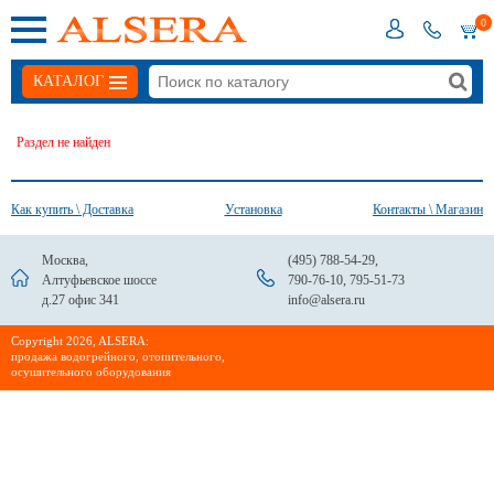
0
КАТАЛОГ
Раздел не найден
Как купить \ Доставка
Установка
Контакты \ Магазин
Москва,
(495) 788-54-29
,
Алтуфьевское шоссе
790-76-10
,
795-51-73
д.27 офис 341
info@alsera.ru
Сopyright 2026, ALSERA:
продажа водогрейного, отопительного,
осушительного оборудования