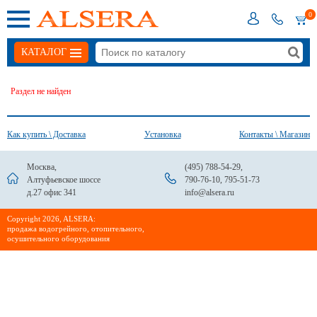
0
КАТАЛОГ
Раздел не найден
Как купить \ Доставка
Установка
Контакты \ Магазин
Москва,
(495) 788-54-29
,
Алтуфьевское шоссе
790-76-10
,
795-51-73
д.27 офис 341
info@alsera.ru
Сopyright 2026, ALSERA:
продажа водогрейного, отопительного,
осушительного оборудования