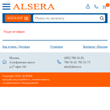
0
КАТАЛОГ
Раздел не найден
Как купить \ Доставка
Установка
Контакты \ Магазин
Москва,
(495) 788-54-29
,
Алтуфьевское шоссе
790-76-10
,
795-51-73
д.27 офис 341
info@alsera.ru
Сopyright 2026, ALSERA:
продажа водогрейного, отопительного,
осушительного оборудования