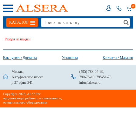
0
КАТАЛОГ
Раздел не найден
Как купить \ Доставка
Установка
Контакты \ Магазин
Москва,
(495) 788-54-29
,
Алтуфьевское шоссе
790-76-10
,
795-51-73
д.27 офис 341
info@alsera.ru
Сopyright 2026, ALSERA:
продажа водогрейного, отопительного,
осушительного оборудования