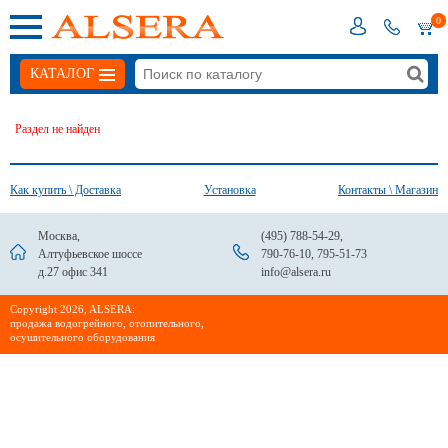
0
КАТАЛОГ
Раздел не найден
Как купить \ Доставка
Установка
Контакты \ Магазин
Москва,
(495) 788-54-29
,
Алтуфьевское шоссе
790-76-10
,
795-51-73
д.27 офис 341
info@alsera.ru
Сopyright 2026, ALSERA:
продажа водогрейного, отопительного,
осушительного оборудования